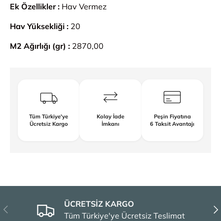
Ek Özellikler :
Hav Vermez
Hav Yüksekliği :
20
M2 Ağırlığı (gr) :
2870,00
Tüm Türkiye'ye
Kolay İade
Peşin Fiyatına
Ücretsiz Kargo
İmkanı
6 Taksit Avantajı
ÜCRETSİZ KARGO
Önceki
Son
Tüm Türkiye'ye Ücretsiz Teslimat