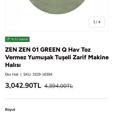
/
1
/
4
% 31 indirim
ZEN ZEN 01 GREEN Q Hav Toz
Vermez Yumuşak Tuşeli Zarif Makine
Halısı
Eko Halı
|
SKU:
3329-16394
Normal fiyat
İndirimli fiyat
3,042.90TL
4,394.00TL
Boyut