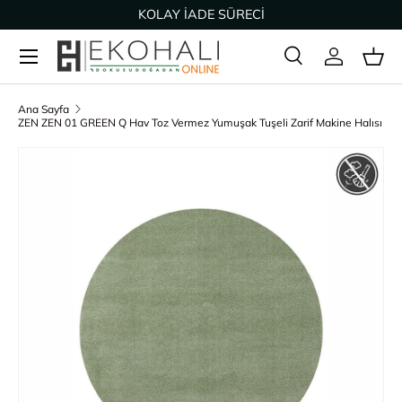
KOLAY İADE SÜRECİ
İçeriğe geç
Ara
Giriş Yap
Sep
Arama
Ürün türü
Tümü
Ana Sayfa
ZEN ZEN 01 GREEN Q Hav Toz Vermez Yumuşak Tuşeli Zarif Makine Halısı
Ürün bilgisine geç