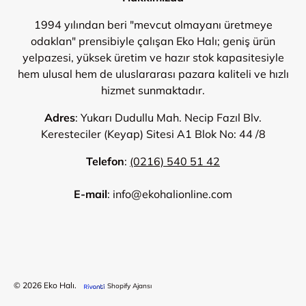
1994 yılından beri "mevcut olmayanı üretmeye
odaklan" prensibiyle çalışan Eko Halı; geniş ürün
yelpazesi, yüksek üretim ve hazır stok kapasitesiyle
hem ulusal hem de uluslararası pazara kaliteli ve hızlı
hizmet sunmaktadır.
Adres
: Yukarı Dudullu Mah. Necip Fazıl Blv.
Keresteciler (Keyap) Sitesi A1 Blok No: 44 /8
Telefon
:
(0216) 540 51 42
E-mail
: info@ekohalionline.com
Ödeme Yöntemleri
© 2026
Eko Halı
.
Shopify Ajansı