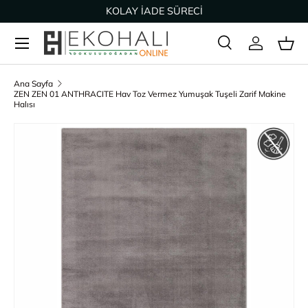
KOLAY İADE SÜRECİ
İçeriğe geç
Ara
Giriş Yap
Sep
Arama
Ürün türü
Tümü
Ana Sayfa
ZEN ZEN 01 ANTHRACITE Hav Toz Vermez Yumuşak Tuşeli Zarif Makine
Halısı
Ürün bilgisine geç