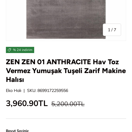
/
1
/
7
% 24 indirim
ZEN ZEN 01 ANTHRACITE Hav Toz
Vermez Yumuşak Tuşeli Zarif Makine
Halısı
Eko Halı
|
SKU:
8699172259556
Normal fiyat
İndirimli fiyat
3,960.90TL
5,200.00TL
Boyut Seçiniz