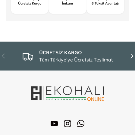
Ücretsiz Kargo
İmkanı
6 Taksit Avantajı
ÜCRETSİZ KARGO
Önceki
Son
Tüm Türkiye'ye Ücretsiz Teslimat
YouTube
Instagram
WhatsApp