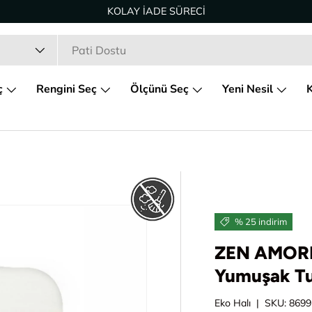
KOLAY İADE SÜRECİ
ç
Rengini Seç
Ölçünü Seç
Yeni Nesil
K
% 25 indirim
ZEN AMORF
Yumuşak Tuş
Eko Halı
|
SKU:
8699