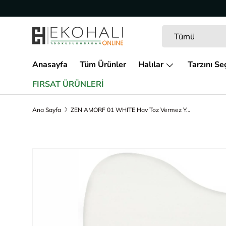
İçeriğe geç
Arama
Ürün türü
Tümü
Anasayfa
Tüm Ürünler
Halılar
Tarzını Se
FIRSAT ÜRÜNLERİ
Ana Sayfa
ZEN AMORF 01 WHITE Hav Toz Vermez Yumuşak Tuşeli Zarif Makine Halısı
Ürün bilgisine geç