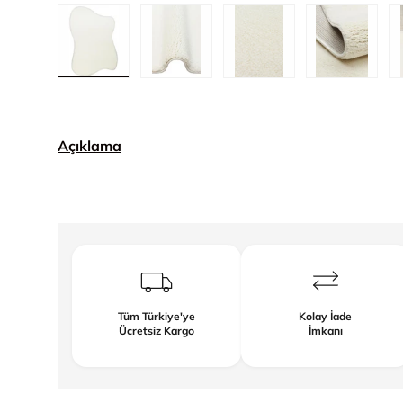
1. görseli galeri görünümünde yükle
2. görseli galeri görünümünde yük
3. görseli galeri gör
4. görsel
Açıklama
Tüm Türkiye'ye
Kolay İade
Ücretsiz Kargo
İmkanı