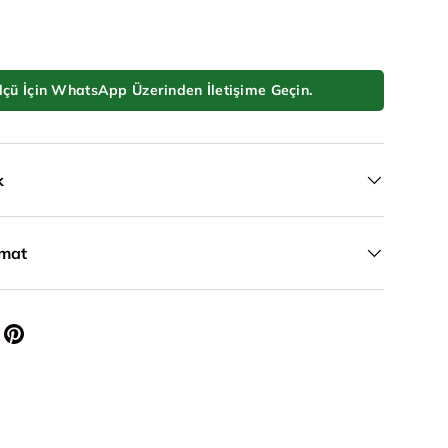
lçü İçin WhatsApp Üzerinden İletişime Geçin.
k
imat