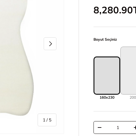
İndirimli 
8,280.90
Boyut Seçiniz
Sonraki
160x230
20
/
1
/
5
Adet
Adeti azalt