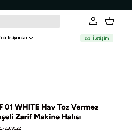
Giriş Yap
Sepet
oleksiyonlar
İletişim
 01 WHITE Hav Toz Vermez
eli Zarif Makine Halısı
172289522