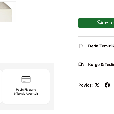
Özel Ö
le
ünümünde yükle
i galeri görünümünde yükle
5. görseli galeri görünümünde yükle
Derin Temizli
Kargo & Tesl
Paylaş:
Peşin Fiyatına
6 Taksit Avantajı