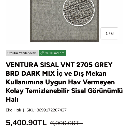
/
1
/
6
Stoklar Yenilenecek
% 10 indirim
VENTURA SISAL VNT 2705 GREY
BRD DARK MIX İç ve Dış Mekan
Kullanımına Uygun Hav Vermeyen
Kolay Temizlenebilir Sisal Görünümlü
Halı
Eko Halı
|
SKU:
8699172207427
Normal fiyat
İndirimli fiyat
5,400.90TL
6,000.00TL