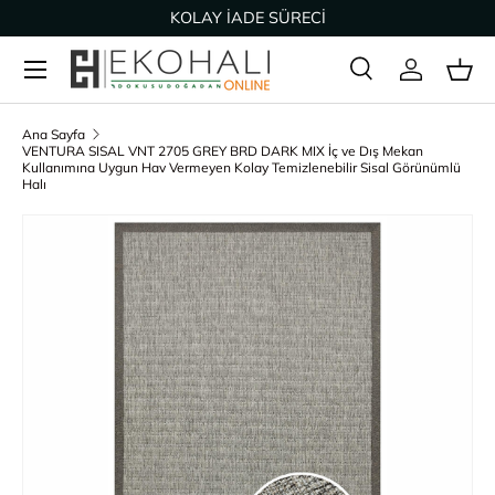
KOLAY İADE SÜRECİ
İçeriğe geç
Ara
Giriş Yap
Sep
Arama
Ürün türü
Tümü
Ana Sayfa
VENTURA SISAL VNT 2705 GREY BRD DARK MIX İç ve Dış Mekan
Kullanımına Uygun Hav Vermeyen Kolay Temizlenebilir Sisal Görünümlü
Halı
Ürün bilgisine geç