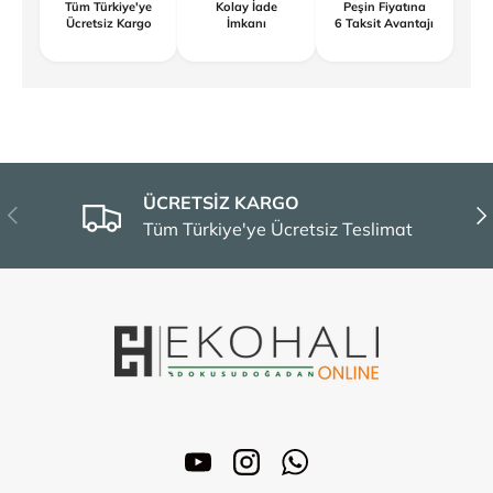
Tüm Türkiye'ye
Kolay İade
Peşin Fiyatına
Ücretsiz Kargo
İmkanı
6 Taksit Avantajı
ÜCRETSİZ KARGO
Önceki
Son
Tüm Türkiye'ye Ücretsiz Teslimat
YouTube
Instagram
WhatsApp