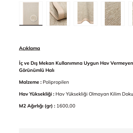
1. görseli galeri görünümünde yükle
2. görseli galeri görünümünde yük
3. görseli galeri gör
4. görsel
Açıklama
İç ve Dış Mekan Kullanımına Uygun Hav Vermeyen K
Görünümlü Halı
Malzeme :
Polipropilen
Hav Yüksekliği :
Hav Yüksekliği Olmayan Kilim Dok
M2 Ağırlığı (gr) :
1600,00