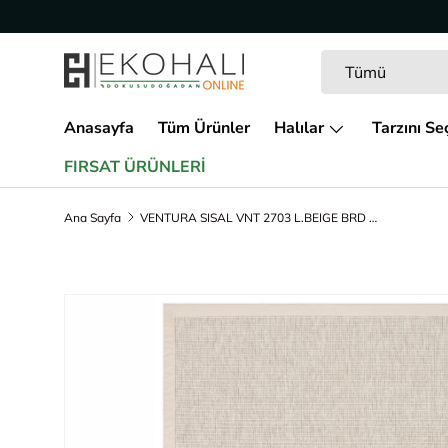
İçeriğe geç
Arama
Ürün türü
Tümü
Anasayfa
Tüm Ürünler
Halılar
Tarzını Se
FIRSAT ÜRÜNLERİ
Ana Sayfa
VENTURA SISAL VNT 2703 L.BEIGE BRD BEIGE İç ve Dış Mekan Kullanımına Uygun Hav Vermeyen Kolay Temizlenebilir Sisal Görünümlü Halı
Ürün bilgisine geç