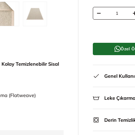
Adet
Adeti azalt
le
ünümünde yükle
i galeri görünümünde yükle
5. görseli galeri görünümünde yükle
6. görseli galeri görünümünde yükle
Özel Ö
olay Temizlenebilir Sisal
Genel Kullan
uma (Flatweave)
Leke Çıkarm
Derin Temizli