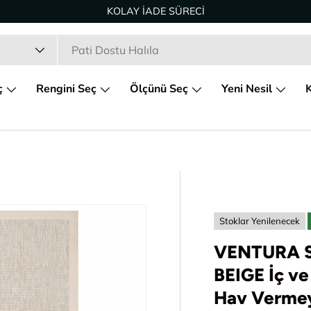
KOLAY İADE SÜRECİ
ç
Rengini Seç
Ölçünü Seç
Yeni Nesil
K
Stoklar Yenilenecek
VENTURA S
BEIGE İç v
Hav Vermeye