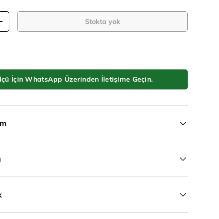
Stokta yok
Adeti artır
lçü İçin WhatsApp Üzerinden İletişime Geçin.
ım
a
k