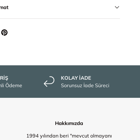
imat
RİŞ
KOLAY İADE
enli Ödeme
Sorunsuz İade Süreci
Hakkımızda
1994 yılından beri "mevcut olmayanı