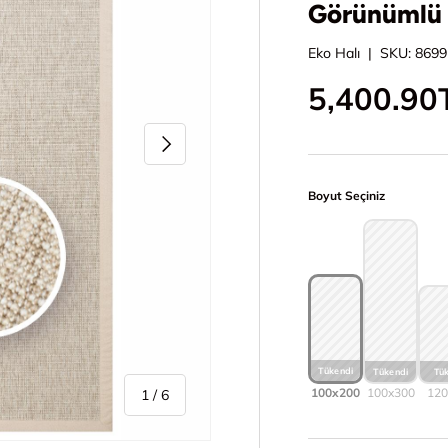
Görünümlü 
Eko Halı
|
SKU:
8699
İndirimli 
5,400.90
Sonraki
Boyut Seçiniz
100x200
100x300
12
/
1
/
6