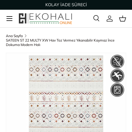
KOLAY İADE SÜRECİ
İçeriğe geç
Ara
Giriş Yap
Sep
Arama
Ürün türü
Tümü
Ana Sayfa
SATEEN ST 22 MULTY XW Hav Toz Vermez Yıkanabilir Kaymaz İnce
Dokuma Modern Halı
Ürün bilgisine geç