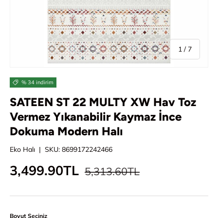
/
1
/
7
% 34 indirim
SATEEN ST 22 MULTY XW Hav Toz
Vermez Yıkanabilir Kaymaz İnce
Dokuma Modern Halı
Eko Halı
|
SKU:
8699172242466
Normal fiyat
İndirimli fiyat
3,499.90TL
5,313.60TL
Boyut Seçiniz