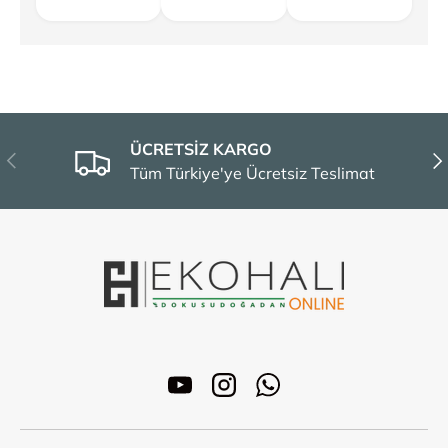
ÜCRETSİZ KARGO
Önceki
Son
Tüm Türkiye'ye Ücretsiz Teslimat
YouTube
Instagram
WhatsApp