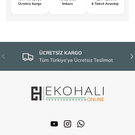
Ücretsiz Kargo
İmkanı
6 Taksit Avantajı
ÜCRETSİZ KARGO
Önceki
Son
Tüm Türkiye'ye Ücretsiz Teslimat
YouTube
Instagram
WhatsApp