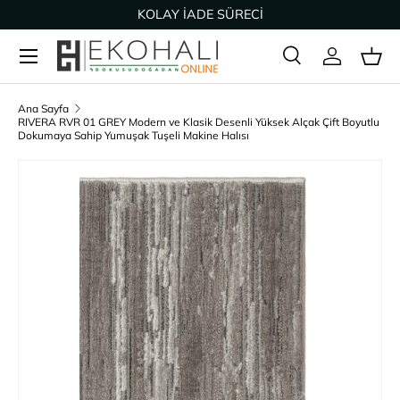
KOLAY İADE SÜRECİ
İçeriğe geç
Ara
Giriş Yap
Sep
Arama
Ürün türü
Tümü
Ana Sayfa
RIVERA RVR 01 GREY Modern ve Klasik Desenli Yüksek Alçak Çift Boyutlu
Dokumaya Sahip Yumuşak Tuşeli Makine Halısı
Ürün bilgisine geç