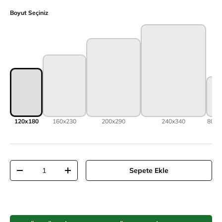
Boyut Seçiniz
120x180
160x230
200x290
240x340
80x1
Adet
Sepete Ekle
Adeti azalt
Adeti artır