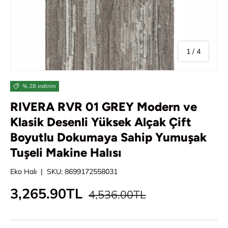
/
1
/
4
% 28 indirim
RIVERA RVR 01 GREY Modern ve
Klasik Desenli Yüksek Alçak Çift
Boyutlu Dokumaya Sahip Yumuşak
Tuşeli Makine Halısı
Eko Halı
|
SKU:
8699172558031
Normal fiyat
İndirimli fiyat
3,265.90TL
4,536.00TL