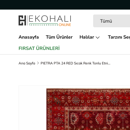
İçeriğe geç
Arama
Ürün türü
Tümü
Anasayfa
Tüm Ürünler
Halılar
Tarzını Se
FIRSAT ÜRÜNLERİ
Ana Sayfa
PIETRA PTA 24 RED Sıcak Renk Tonlu Etnik Desenli Yumuşak Dokulu Makine Halısı
Ürün bilgisine geç