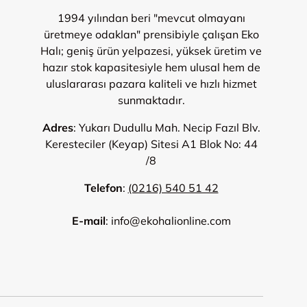
1994 yılından beri "mevcut olmayanı
üretmeye odaklan" prensibiyle çalışan Eko
Halı; geniş ürün yelpazesi, yüksek üretim ve
hazır stok kapasitesiyle hem ulusal hem de
uluslararası pazara kaliteli ve hızlı hizmet
sunmaktadır.
Adres
: Yukarı Dudullu Mah. Necip Fazıl Blv.
Keresteciler (Keyap) Sitesi A1 Blok No: 44
/8
Telefon
:
(0216) 540 51 42
E-mail
: info@ekohalionline.com