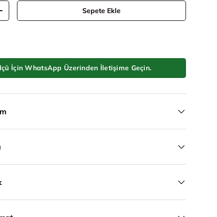
Sepete Ekle
Adeti artır
ükle
lçü İçin WhatsApp Üzerinden İletişime Geçin.
ım
a
k