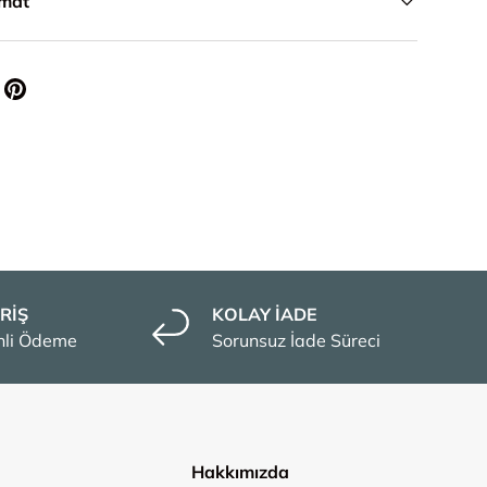
imat
RİŞ
KOLAY İADE
enli Ödeme
Sorunsuz İade Süreci
Hakkımızda