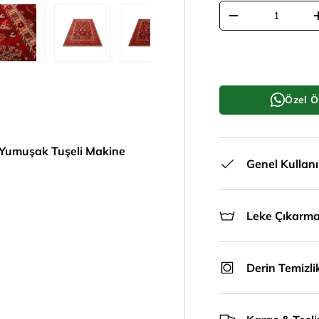
Adet
Adeti azalt
le
ünümünde yükle
i galeri görünümünde yükle
5. görseli galeri görünümünde yükle
6. görseli galeri görünümünde yükle
7. görseli galeri görünümünde y
Özel Ö
n Yumuşak Tuşeli Makine
Genel Kullan
Leke Çıkarm
Derin Temizli