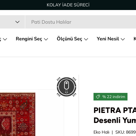
KOLAY İADE SÜRECİ
ç
Rengini Seç
Ölçünü Seç
Yeni Nesil
K
% 22 indirim
PIETRA PTA
Desenli Yu
Eko Halı
|
SKU:
8699