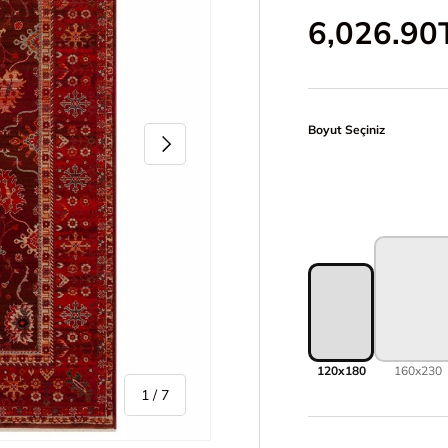
İndirimli 
6,026.90
Boyut Seçiniz
Sonraki
120x180
160x230
/
1
/
7