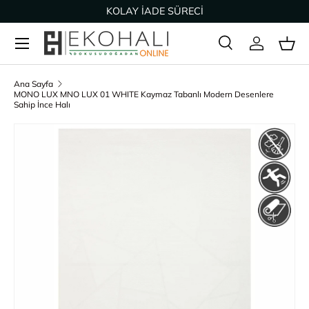
KOLAY İADE SÜRECİ
İçeriğe geç
Ara
Giriş Yap
Sep
Arama
Ürün türü
Tümü
Ana Sayfa
MONO LUX MNO LUX 01 WHITE Kaymaz Tabanlı Modern Desenlere
Sahip İnce Halı
Ürün bilgisine geç