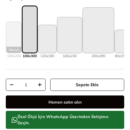
100x200
100x300
120x180
160x230
200x290
80x150
8
Adet
Sepete Ekle
Adeti azalt
Adeti artır
Hemen satın alın
Özel Ölçü İçin WhatsApp Üzerinden İletişime
Geçin.