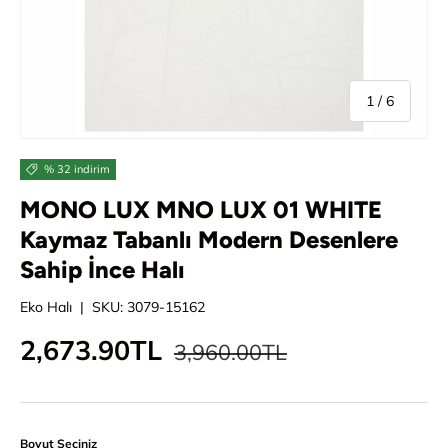
/
1
/
6
% 32 indirim
MONO LUX MNO LUX 01 WHITE
Kaymaz Tabanlı Modern Desenlere
Sahip İnce Halı
Eko Halı
|
SKU:
3079-15162
Normal fiyat
İndirimli fiyat
2,673.90TL
3,960.00TL
Boyut Seçiniz