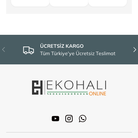
ÜCRETSİZ KARGO
Önceki
Son
Tüm Türkiye'ye Ücretsiz Teslimat
YouTube
Instagram
WhatsApp