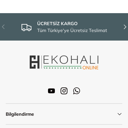
ÜCRETSİZ KARGO
Önceki
Son
Tüm Türkiye'ye Ücretsiz Teslimat
YouTube
Instagram
WhatsApp
Bilgilendirme