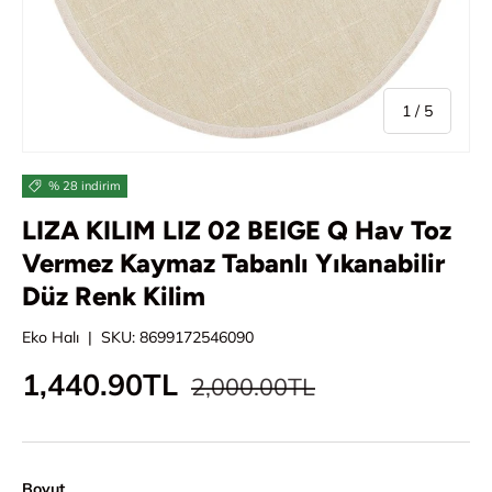
/
1
/
5
% 28 indirim
LIZA KILIM LIZ 02 BEIGE Q Hav Toz
Vermez Kaymaz Tabanlı Yıkanabilir
Düz Renk Kilim
Eko Halı
|
SKU:
8699172546090
Normal fiyat
İndirimli fiyat
1,440.90TL
2,000.00TL
Boyut