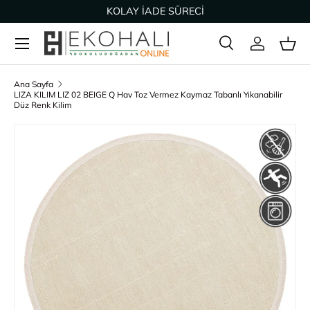
KOLAY İADE SÜRECİ
İçeriğe geç
Ara
Giriş Yap
Sep
Arama
Ürün türü
Tümü
Ana Sayfa
LIZA KILIM LIZ 02 BEIGE Q Hav Toz Vermez Kaymaz Tabanlı Yıkanabilir
Düz Renk Kilim
Ürün bilgisine geç