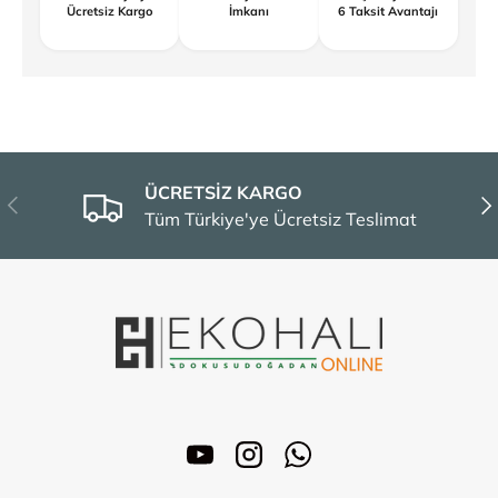
Ücretsiz Kargo
İmkanı
6 Taksit Avantajı
ÜCRETSİZ KARGO
Önceki
Son
Tüm Türkiye'ye Ücretsiz Teslimat
YouTube
Instagram
WhatsApp