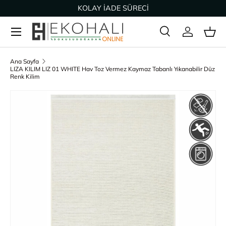
KOLAY İADE SÜRECİ
İçeriğe geç
Ara
Giriş Yap
Sep
Arama
Ürün türü
Tümü
Ana Sayfa
LIZA KILIM LIZ 01 WHITE Hav Toz Vermez Kaymaz Tabanlı Yıkanabilir Düz
Renk Kilim
Ürün bilgisine geç