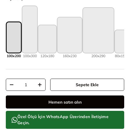
100x200
100x300
120x180
160x230
200x290
80x150
8
Adet
Sepete Ekle
Adeti azalt
Adeti artır
Hemen satın alın
Özel Ölçü İçin WhatsApp Üzerinden İletişime
Geçin.