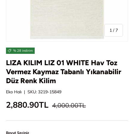
/
1
/
7
% 28 indirim
LIZA KILIM LIZ 01 WHITE Hav Toz
Vermez Kaymaz Tabanlı Yıkanabilir
Düz Renk Kilim
Eko Halı
|
SKU:
3219-15849
Normal fiyat
İndirimli fiyat
2,880.90TL
4,000.00TL
Boyut Seçiniz