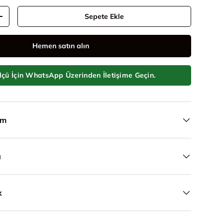
Sepete Ekle
Adeti artır
Hemen satın alın
ükle
örünümünde yükle
eli galeri görünümünde yükle
lçü İçin WhatsApp Üzerinden İletişime Geçin.
ım
a
k