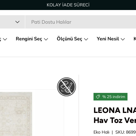
KOLAY İADE SÜRECİ
ç
Rengini Seç
Ölçünü Seç
Yeni Nesil
K
% 25 indirim
LEONA LNA
Hav Toz Ve
Eko Halı
|
SKU:
8699