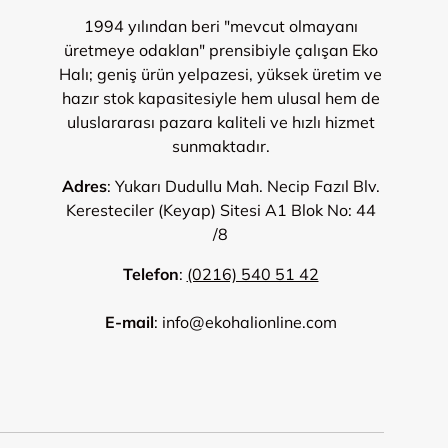
1994 yılından beri "mevcut olmayanı
üretmeye odaklan" prensibiyle çalışan Eko
Halı; geniş ürün yelpazesi, yüksek üretim ve
hazır stok kapasitesiyle hem ulusal hem de
uluslararası pazara kaliteli ve hızlı hizmet
sunmaktadır.
Adres
: Yukarı Dudullu Mah. Necip Fazıl Blv.
Keresteciler (Keyap) Sitesi A1 Blok No: 44
/8
Telefon
:
(0216) 540 51 42
E-mail
: info@ekohalionline.com