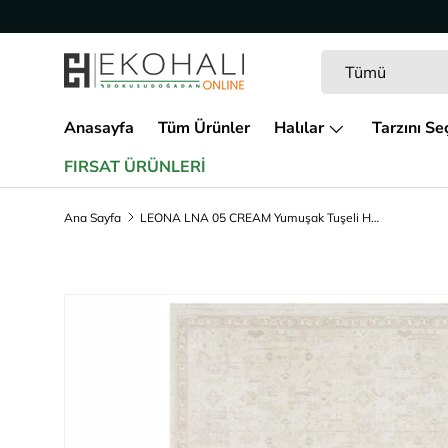
İçeriğe geç
Arama
Ürün türü
Tümü
Anasayfa
Tüm Ürünler
Halılar
Tarzını Se
FIRSAT ÜRÜNLERİ
Ana Sayfa
LEONA LNA 05 CREAM Yumuşak Tuşeli Hav Toz Vermez Modern Makine Halısı
Ürün bilgisine geç