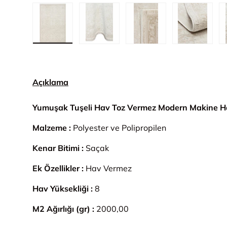
1. görseli galeri görünümünde yükle
2. görseli galeri görünümünde yük
3. görseli galeri gör
4. görsel
Açıklama
Yumuşak Tuşeli Hav Toz Vermez Modern Makine Ha
Malzeme :
Polyester ve Polipropilen
Kenar Bitimi :
Saçak
Ek Özellikler :
Hav Vermez
Hav Yüksekliği :
8
M2 Ağırlığı (gr) :
2000,00