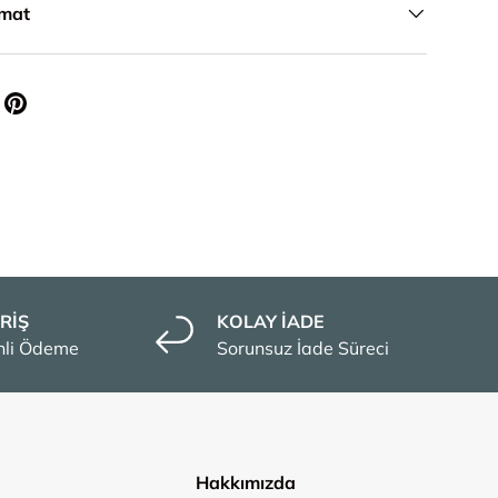
imat
RİŞ
KOLAY İADE
enli Ödeme
Sorunsuz İade Süreci
Hakkımızda