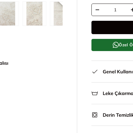
Adet
Adeti azalt
le
ünümünde yükle
i galeri görünümünde yükle
5. görseli galeri görünümünde yükle
6. görseli galeri görünümünde yükle
7. görseli galeri görünümünde y
8. görseli galeri g
9. görs
Özel Ö
lısı
Genel Kullan
Leke Çıkarm
Derin Temizli