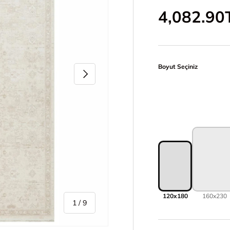
İndirimli 
4,082.90
Boyut Seçiniz
Sonraki
120x180
160x230
/
1
/
9