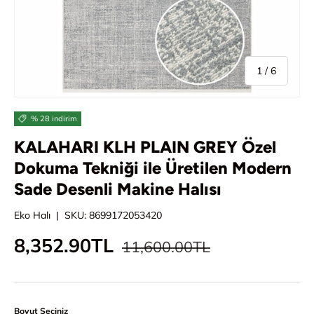
/
1
/
6
% 28 indirim
KALAHARI KLH PLAIN GREY Özel
Dokuma Tekniği ile Üretilen Modern
Sade Desenli Makine Halısı
Eko Halı
|
SKU:
8699172053420
Normal fiyat
İndirimli fiyat
8,352.90TL
11,600.00TL
Boyut Seçiniz