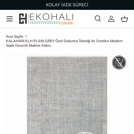
KOLAY İADE SÜRECİ
İçeriğe geç
Ara
Giriş Yap
Sep
Arama
Ürün türü
Tümü
Ana Sayfa
KALAHARI KLH PLAIN GREY Özel Dokuma Tekniği ile Üretilen Modern
Sade Desenli Makine Halısı
Ürün bilgisine geç