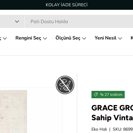
KOLAY İADE SÜRECİ
ç
Rengini Seç
Ölçünü Seç
Yeni Nesil
K
% 27 indirim
GRACE GRC 
Sahip Vinta
Eko Halı
|
SKU:
8699