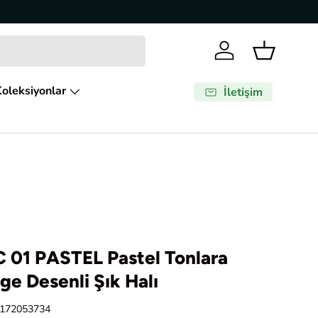
Giriş Yap
Sepet
oleksiyonlar
İletişim
01 PASTEL Pastel Tonlara
ge Desenli Şık Halı
172053734