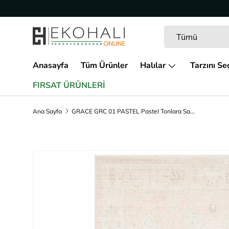
İçeriğe geç
Arama
Ürün türü
Tümü
Anasayfa
Tüm Ürünler
Halılar
Tarzını Se
FIRSAT ÜRÜNLERİ
Ana Sayfa
GRACE GRC 01 PASTEL Pastel Tonlara Sahip Vintage Desenli Şık Halı
Ürün bilgisine geç