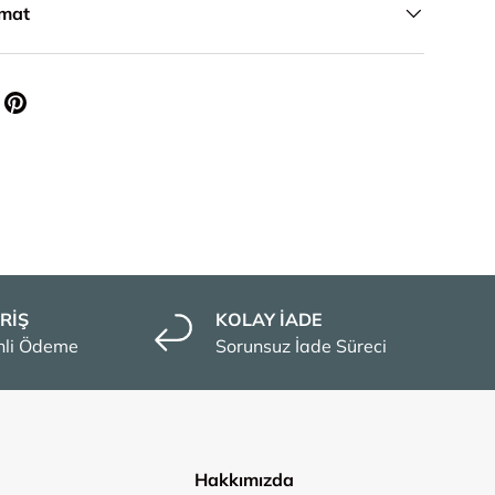
imat
RİŞ
KOLAY İADE
enli Ödeme
Sorunsuz İade Süreci
Hakkımızda