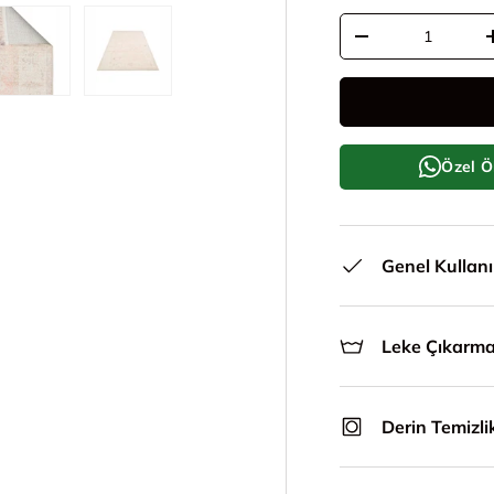
Adet
Adeti azalt
le
ünümünde yükle
i galeri görünümünde yükle
5. görseli galeri görünümünde yükle
6. görseli galeri görünümünde yükle
Özel Ö
Genel Kullan
Leke Çıkarm
Derin Temizli