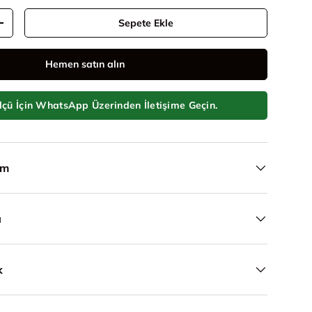
Sepete Ekle
Adeti artır
Hemen satın alın
lçü İçin WhatsApp Üzerinden İletişime Geçin.
ım
a
k