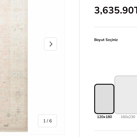
İndirimli 
3,635.90
Boyut Seçiniz
Sonraki
120x180
160x230
/
1
/
6