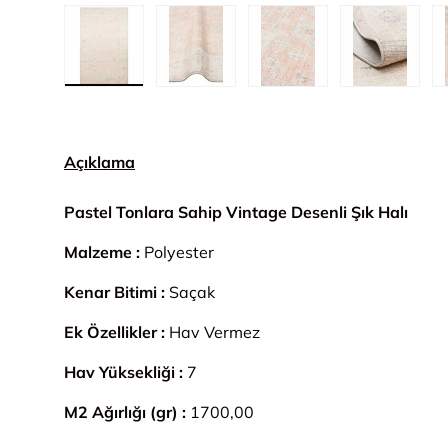
1. görseli galeri görünümünde yükle
2. görseli galeri görünümünde yük
3. görseli galeri gör
4. görsel
Açıklama
Pastel Tonlara Sahip Vintage Desenli Şık Halı
Malzeme :
Polyester
Kenar Bitimi :
Saçak
Ek Özellikler :
Hav Vermez
Hav Yüksekliği :
7
M2 Ağırlığı (gr) :
1700,00