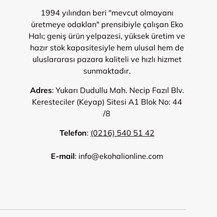
1994 yılından beri "mevcut olmayanı
üretmeye odaklan" prensibiyle çalışan Eko
Halı; geniş ürün yelpazesi, yüksek üretim ve
hazır stok kapasitesiyle hem ulusal hem de
uluslararası pazara kaliteli ve hızlı hizmet
sunmaktadır.
Adres
: Yukarı Dudullu Mah. Necip Fazıl Blv.
Keresteciler (Keyap) Sitesi A1 Blok No: 44
/8
Telefon
:
(0216) 540 51 42
E-mail
: info@ekohalionline.com