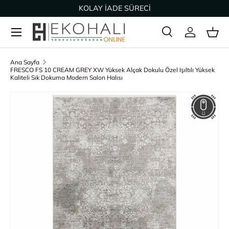
KOLAY İADE SÜRECİ
İçeriğe geç
Ara
Giriş Yap
Sep
Arama
Ürün türü
Tümü
Ana Sayfa
FRESCO FS 10 CREAM GREY XW Yüksek Alçak Dokulu Özel Işıltılı Yüksek
Kaliteli Sık Dokuma Modern Salon Halısı
Ürün bilgisine geç