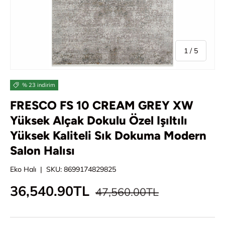
/
1
/
5
% 23 indirim
FRESCO FS 10 CREAM GREY XW
Yüksek Alçak Dokulu Özel Işıltılı
Yüksek Kaliteli Sık Dokuma Modern
Salon Halısı
Eko Halı
|
SKU:
8699174829825
Normal fiyat
İndirimli fiyat
36,540.90TL
47,560.00TL