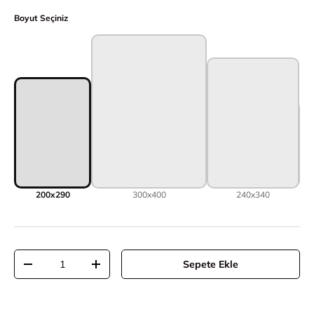
Boyut Seçiniz
200x290
300x400
240x340
Adet
Sepete Ekle
Adeti azalt
Adeti artır