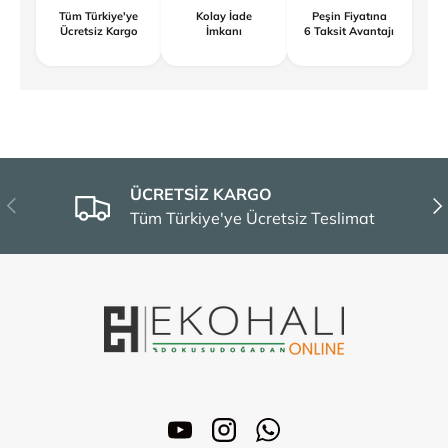
Tüm Türkiye'ye
Kolay İade
Peşin Fiyatına
Ücretsiz Kargo
İmkanı
6 Taksit Avantajı
ÜCRETSİZ KARGO
Önceki
Son
Tüm Türkiye'ye Ücretsiz Teslimat
YouTube
Instagram
WhatsApp