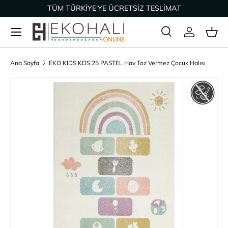
TÜM TÜRKİYE'YE ÜCRETSİZ TESLİMAT
İçeriğe geç
Ara
Giriş Yap
Sep
Arama
Ürün türü
Tümü
Ana Sayfa
EKO KIDS KDS 25 PASTEL Hav Toz Vermez Çocuk Halısı
Ürün bilgisine geç