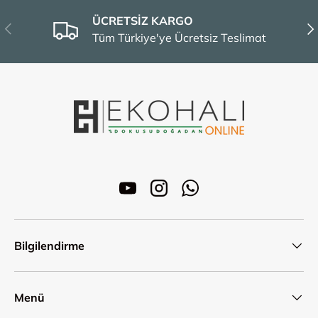
ÜCRETSİZ KARGO
Önceki
Son
Tüm Türkiye'ye Ücretsiz Teslimat
YouTube
Instagram
WhatsApp
Bilgilendirme
Menü