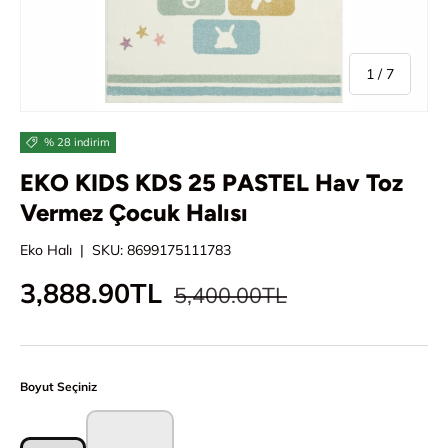
/
1
/
7
% 28 indirim
EKO KIDS KDS 25 PASTEL Hav Toz
Vermez Çocuk Halısı
Eko Halı
|
SKU:
8699175111783
Normal fiyat
İndirimli fiyat
3,888.90TL
5,400.00TL
Boyut Seçiniz