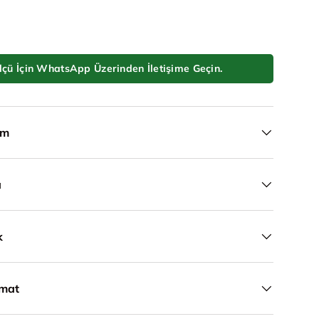
lçü İçin WhatsApp Üzerinden İletişime Geçin.
ım
a
k
imat