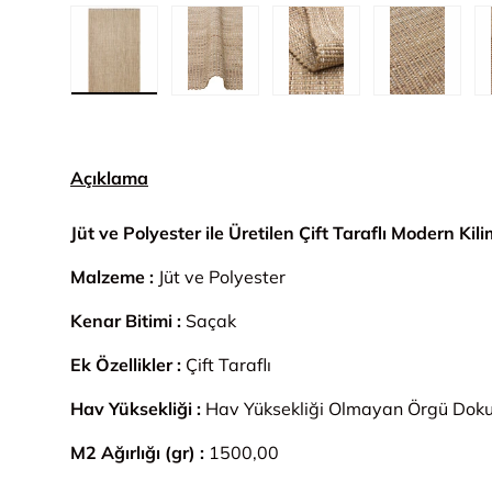
1. görseli galeri görünümünde yükle
2. görseli galeri görünümünde yük
3. görseli galeri gör
4. görsel
Açıklama
Jüt ve Polyester ile Üretilen Çift Taraflı Modern Kili
Malzeme :
Jüt ve Polyester
Kenar Bitimi :
Saçak
Ek Özellikler :
Çift Taraflı
Hav Yüksekliği :
Hav Yüksekliği Olmayan Örgü Do
M2 Ağırlığı (gr) :
1500,00