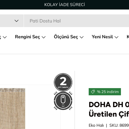
KOLAY İADE SÜRECİ
ç
Rengini Seç
Ölçünü Seç
Yeni Nesil
K
% 25 indirim
DOHA DH 01
Üretilen Çi
Eko Halı
|
SKU:
8699