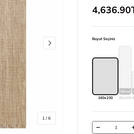
İndirimli 
4,636.90
Boyut Seçiniz
Sonraki
160x230
80x300
/
1
/
6
Adet
Adeti azalt