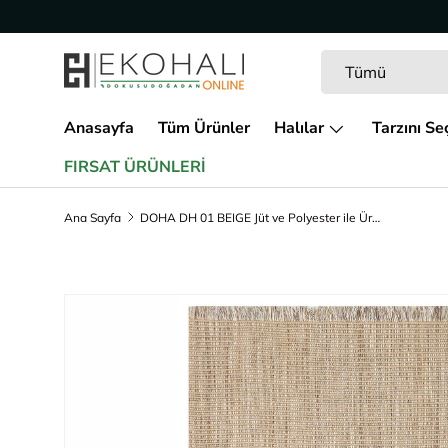
İçeriğe geç
Arama
Ürün türü
Tümü
Anasayfa
Tüm Ürünler
Halılar
Tarzını Se
FIRSAT ÜRÜNLERİ
Ana Sayfa
DOHA DH 01 BEIGE Jüt ve Polyester ile Üretilen Çift Taraflı Modern Kilim
Ürün bilgisine geç