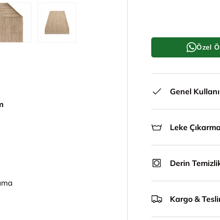
le
ünümünde yükle
i galeri görünümünde yükle
5. görseli galeri görünümünde yükle
6. görseli galeri görünümünde yükle
Özel Ö
Genel Kullan
m
Leke Çıkarm
Derin Temizli
kuma
Kargo & Tesl