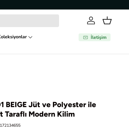
Giriş Yap
Sepet
oleksiyonlar
İletişim
 BEIGE Jüt ve Polyester ile
ft Taraflı Modern Kilim
172134655