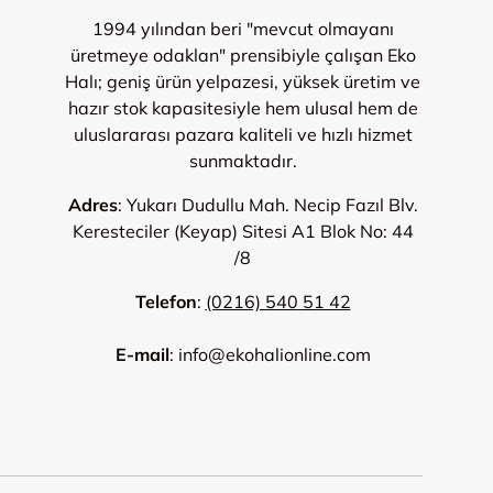
1994 yılından beri "mevcut olmayanı
üretmeye odaklan" prensibiyle çalışan Eko
Halı; geniş ürün yelpazesi, yüksek üretim ve
hazır stok kapasitesiyle hem ulusal hem de
uluslararası pazara kaliteli ve hızlı hizmet
sunmaktadır.
Adres
: Yukarı Dudullu Mah. Necip Fazıl Blv.
Keresteciler (Keyap) Sitesi A1 Blok No: 44
/8
Telefon
:
(0216) 540 51 42
E-mail
: info@ekohalionline.com