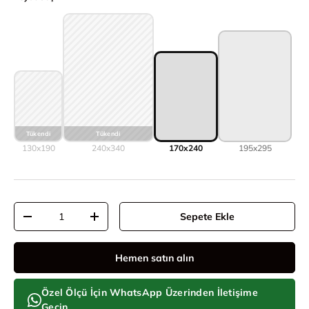
130x190
240x340
170x240
195x295
Adet
Sepete Ekle
Adeti azalt
Adeti artır
Hemen satın alın
Özel Ölçü İçin WhatsApp Üzerinden İletişime
Geçin.