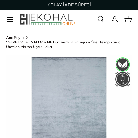
KOLAY İADE SÜRECİ
İçeriğe geç
Ara
Giriş Yap
Sep
Arama
Ürün türü
Tümü
Ana Sayfa
VELVET VT PLAIN MARINE Düz Renk El Emeği ile Özel Tezgahlarda
Üretilen Viskon Uşak Halısı
Ürün bilgisine geç