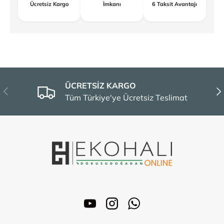
Ücretsiz Kargo
İmkanı
6 Taksit Avantajı
ÜCRETSİZ KARGO
Önceki
Son
Tüm Türkiye'ye Ücretsiz Teslimat
YouTube
Instagram
WhatsApp