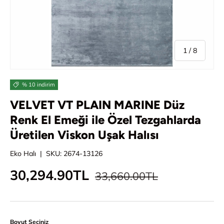
/
1
/
8
% 10 indirim
VELVET VT PLAIN MARINE Düz
Renk El Emeği ile Özel Tezgahlarda
Üretilen Viskon Uşak Halısı
Eko Halı
|
SKU:
2674-13126
Normal fiyat
İndirimli fiyat
30,294.90TL
33,660.00TL
Boyut Seçiniz