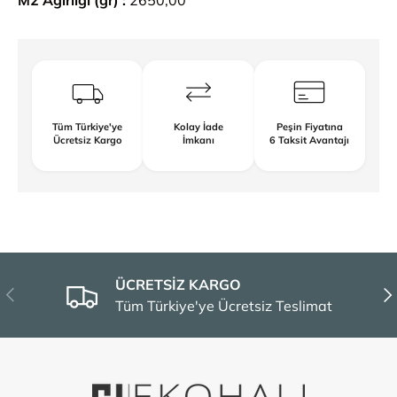
M2 Ağırlığı (gr) :
2650,00
Tüm Türkiye'ye
Kolay İade
Peşin Fiyatına
Ücretsiz Kargo
İmkanı
6 Taksit Avantajı
ÜCRETSİZ KARGO
Önceki
Son
Tüm Türkiye'ye Ücretsiz Teslimat