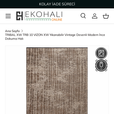
KOLAY İADE SÜRECİ
İçeriğe geç
Ara
Giriş Yap
Sep
Arama
Ürün türü
Tümü
Ana Sayfa
TRIBAL XW TRB 10 VIZON XW Yıkanabilir Vintage Desenli Modern İnce
Dokuma Halı
Ürün bilgisine geç