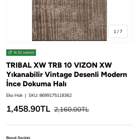
/
1
/
7
% 32 indirim
TRIBAL XW TRB 10 VIZON XW
Yıkanabilir Vintage Desenli Modern
İnce Dokuma Halı
Eko Halı
|
SKU:
8699175118362
Normal fiyat
İndirimli fiyat
1,458.90TL
2,160.00TL
Boyut Seçiniz