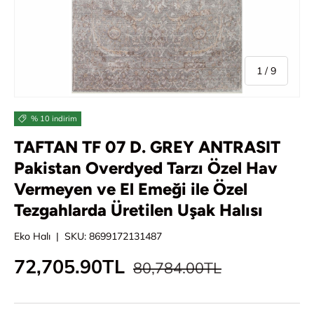
/
1
/
9
% 10 indirim
TAFTAN TF 07 D. GREY ANTRASIT
Pakistan Overdyed Tarzı Özel Hav
Vermeyen ve El Emeği ile Özel
Tezgahlarda Üretilen Uşak Halısı
Eko Halı
|
SKU:
8699172131487
Normal fiyat
İndirimli fiyat
72,705.90TL
80,784.00TL