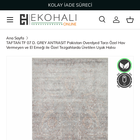
KOLAY İADE SÜRECİ
İçeriğe geç
Ara
Giriş Yap
Sep
Arama
Ürün türü
Tümü
Ana Sayfa
TAFTAN TF 07 D. GREY ANTRASIT Pakistan Overdyed Tarzı Özel Hav
Vermeyen ve El Emeği ile Özel Tezgahlarda Üretilen Uşak Halısı
Ürün bilgisine geç