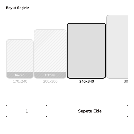
Boyut Seçiniz
170x240
200x300
240x340
300x3
Adet
Sepete Ekle
Adeti azalt
Adeti artır