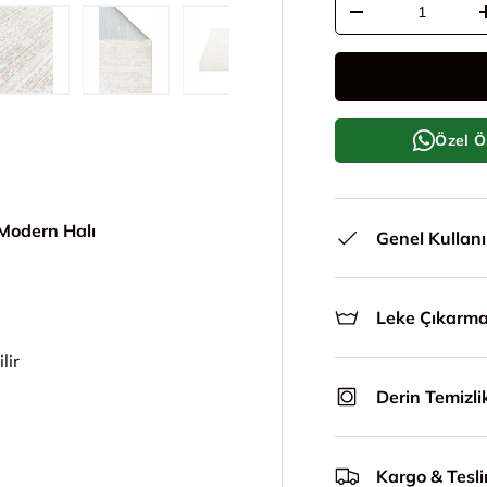
Adeti azalt
le
ünümünde yükle
i galeri görünümünde yükle
5. görseli galeri görünümünde yükle
6. görseli galeri görünümünde yükle
7. görseli galeri görünümünde y
8. görseli galeri g
Özel Ö
Modern Halı
Genel Kullan
Leke Çıkarm
lir
Derin Temizli
Kargo & Tesl