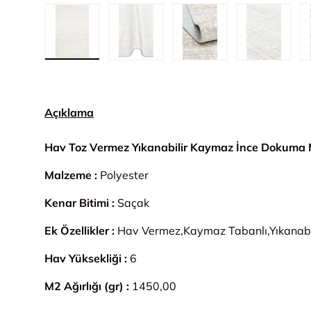
1. görseli galeri görünümünde yükle
2. görseli galeri görünümünde yük
3. görseli galeri gör
4. görsel
Açıklama
Hav Toz Vermez Yıkanabilir Kaymaz İnce Dokuma 
Malzeme :
Polyester
Kenar Bitimi :
Saçak
Ek Özellikler :
Hav Vermez,Kaymaz Tabanlı,Yıkanabi
Hav Yüksekliği :
6
M2 Ağırlığı (gr) :
1450,00