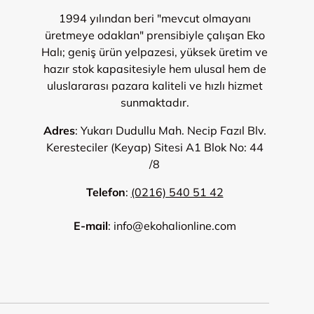
1994 yılından beri "mevcut olmayanı
üretmeye odaklan" prensibiyle çalışan Eko
Halı; geniş ürün yelpazesi, yüksek üretim ve
hazır stok kapasitesiyle hem ulusal hem de
uluslararası pazara kaliteli ve hızlı hizmet
sunmaktadır.
Adres
: Yukarı Dudullu Mah. Necip Fazıl Blv.
Keresteciler (Keyap) Sitesi A1 Blok No: 44
/8
Telefon
:
(0216) 540 51 42
E-mail
: info@ekohalionline.com