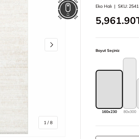
Eko Halı
|
SKU:
2541
İndirimli 
5,961.90
Sonraki
Boyut Seçiniz
160x230
80x300
/
1
/
8
Adet