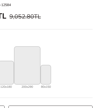
-12584
fiyat
Normal fiyat
TL
9,052.80TL
120x180
200x290
80x150