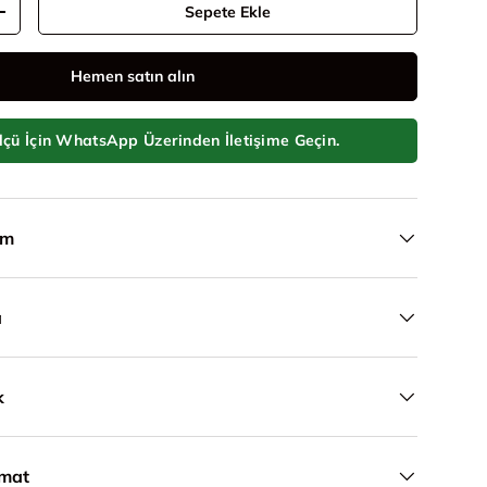
Sepete Ekle
Adeti artır
Hemen satın alın
ükle
örünümünde yükle
lçü İçin WhatsApp Üzerinden İletişime Geçin.
ım
a
k
imat