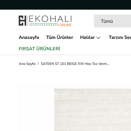
İçeriğe geç
Arama
Ürün türü
Tümü
Anasayfa
Tüm Ürünler
Halılar
Tarzını Se
FIRSAT ÜRÜNLERİ
Ana Sayfa
SATEEN ST 101 BEIGE XW Hav Toz Vermez Yıkanabilir Kaymaz İnce Dokuma Modern Halı
Ürün bilgisine geç