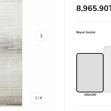
İndirimli 
8,965.90
Boyut Seçiniz
Sonraki
200x290
/
1
/
8