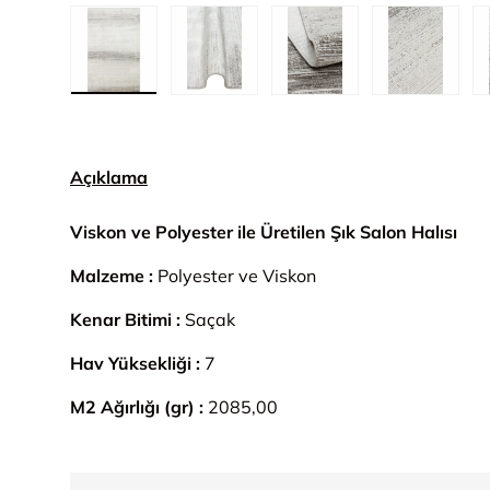
1. görseli galeri görünümünde yükle
2. görseli galeri görünümünde yük
3. görseli galeri gör
4. görsel
Açıklama
Viskon ve Polyester ile Üretilen Şık Salon Halısı
Malzeme :
Polyester ve Viskon
Kenar Bitimi :
Saçak
Hav Yüksekliği :
7
M2 Ağırlığı (gr) :
2085,00