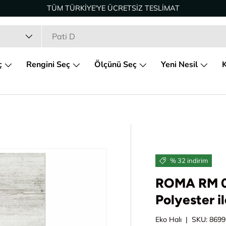
TÜM TÜRKİYE'YE ÜCRETSİZ TESLİMAT
ç
Rengini Seç
Ölçünü Seç
Yeni Nesil
K
% 32 indirim
ROMA RM 0
Polyester il
Eko Halı
|
SKU:
8699