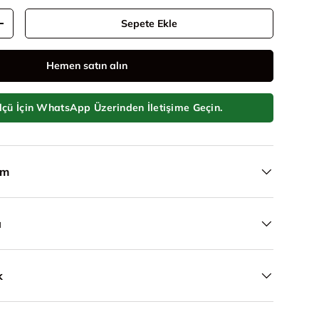
Sepete Ekle
Adeti artır
Hemen satın alın
ükle
örünümünde yükle
lçü İçin WhatsApp Üzerinden İletişime Geçin.
ım
a
k