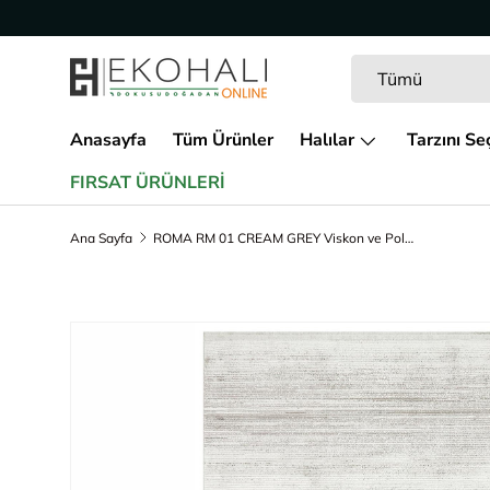
İçeriğe geç
Arama
Ürün türü
Tümü
Anasayfa
Tüm Ürünler
Halılar
Tarzını Se
FIRSAT ÜRÜNLERİ
Ana Sayfa
ROMA RM 01 CREAM GREY Viskon ve Polyester ile Üretilen Şık Salon Halısı
Ürün bilgisine geç