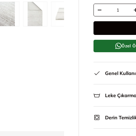
Adet
Adeti azalt
le
ünümünde yükle
i galeri görünümünde yükle
5. görseli galeri görünümünde yükle
6. görseli galeri görünümünde yükle
7. görseli galeri görünümünde y
8. görseli galeri g
Özel Ö
Genel Kullan
Leke Çıkarm
Derin Temizli