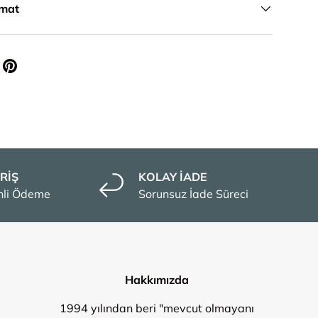
imat
RİŞ
KOLAY İADE
enli Ödeme
Sorunsuz İade Süreci
Hakkımızda
1994 yılından beri "mevcut olmayanı