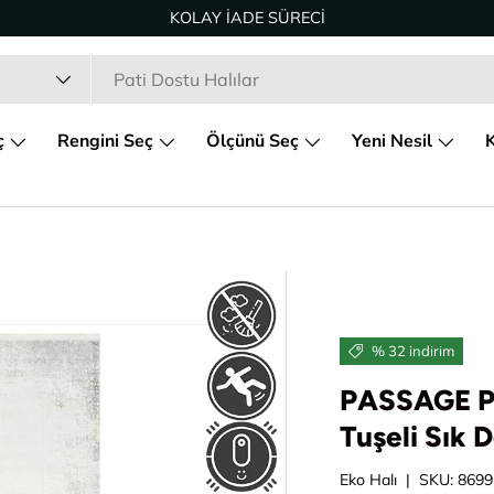
KOLAY İADE SÜRECİ
ç
Rengini Seç
Ölçünü Seç
Yeni Nesil
K
% 32 indirim
PASSAGE P
Tuşeli Sık
Eko Halı
|
SKU:
8699