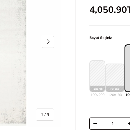
İndirimli 
4,050.90
Boyut Seçiniz
Sonraki
100x200
120x180
10
/
1
/
9
Adet
Adeti azalt