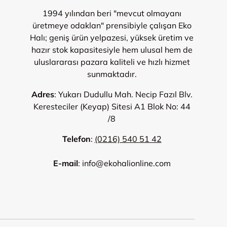
1994 yılından beri "mevcut olmayanı
üretmeye odaklan" prensibiyle çalışan Eko
Halı; geniş ürün yelpazesi, yüksek üretim ve
hazır stok kapasitesiyle hem ulusal hem de
uluslararası pazara kaliteli ve hızlı hizmet
sunmaktadır.
Adres
: Yukarı Dudullu Mah. Necip Fazıl Blv.
Keresteciler (Keyap) Sitesi A1 Blok No: 44
/8
Telefon
:
(0216) 540 51 42
E-mail
: info@ekohalionline.com