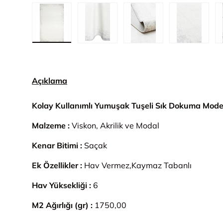
1. görseli galeri görünümünde yükle
2. görseli galeri görünümünde yük
3. görseli galeri gör
4. görsel
Açıklama
Kolay Kullanımlı Yumuşak Tuşeli Sık Dokuma Mode
Malzeme :
Viskon, Akrilik ve Modal
Kenar Bitimi :
Saçak
Ek Özellikler :
Hav Vermez,Kaymaz Tabanlı
Hav Yüksekliği :
6
M2 Ağırlığı (gr) :
1750,00