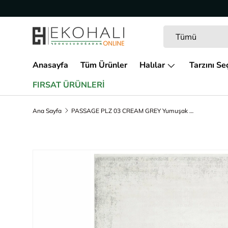
İçeriğe geç
Arama
Ürün türü
Tümü
Anasayfa
Tüm Ürünler
Halılar
Tarzını Se
FIRSAT ÜRÜNLERİ
Ana Sayfa
PASSAGE PLZ 03 CREAM GREY Yumuşak Tuşeli Sık Dokuma Modern Halı
Ürün bilgisine geç