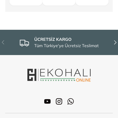
ÜCRETSİZ KARGO
Önceki
Son
Tüm Türkiye'ye Ücretsiz Teslimat
YouTube
Instagram
WhatsApp