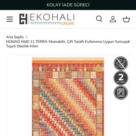
KOLAY İADE SÜRECİ
İçeriğe geç
Ara
Giriş Yap
Sep
Arama
Ürün türü
Tümü
Ana Sayfa
NOMAD NMD 11 TERRA Yıkanabilir, Çift Taraflı Kullanıma Uygun Yumuşak
Tuşeli Otantik Kilim
Ürün bilgisine geç