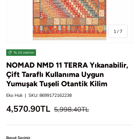
/
1
/
7
% 24 indirim
NOMAD NMD 11 TERRA Yıkanabilir,
Çift Taraflı Kullanıma Uygun
Yumuşak Tuşeli Otantik Kilim
Eko Halı
|
SKU:
8699172162238
Normal fiyat
İndirimli fiyat
4,570.90TL
5,998.40TL
Boyut Seçiniz