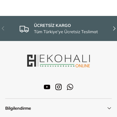
ÜCRETSİZ KARGO
Önceki
Son
Tüm Türkiye'ye Ücretsiz Teslimat
YouTube
Instagram
WhatsApp
Bilgilendirme