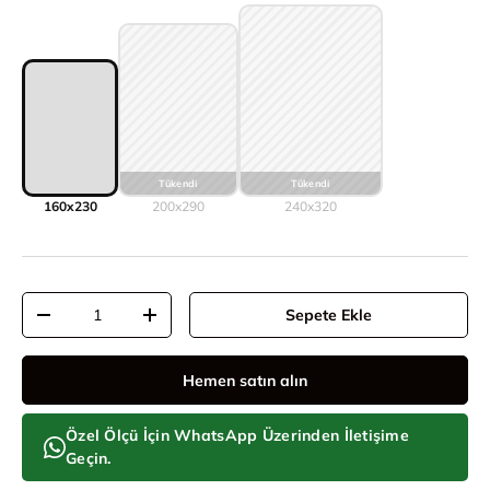
160x230
200x290
240x320
Adet
Sepete Ekle
Adeti azalt
Adeti artır
Hemen satın alın
Özel Ölçü İçin WhatsApp Üzerinden İletişime
Geçin.