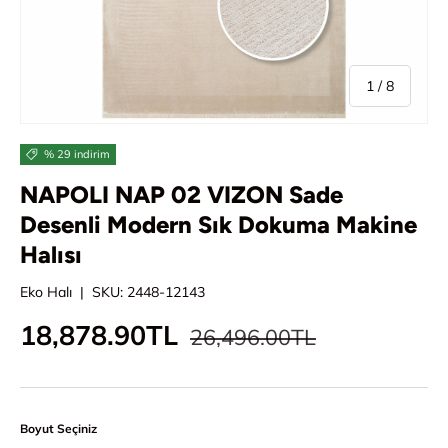
/
1
/
8
% 29 indirim
NAPOLI NAP 02 VIZON Sade
Desenli Modern Sık Dokuma Makine
Halısı
Eko Halı
|
SKU:
2448-12143
Normal fiyat
İndirimli fiyat
18,878.90TL
26,496.00TL
Boyut Seçiniz