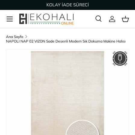
KOLAY İADE SÜRECİ
İçeriğe geç
Ara
Giriş Yap
Sep
Arama
Ürün türü
Tümü
Ana Sayfa
NAPOLI NAP 02 VIZON Sade Desenli Modern Sık Dokuma Makine Halısı
Ürün bilgisine geç