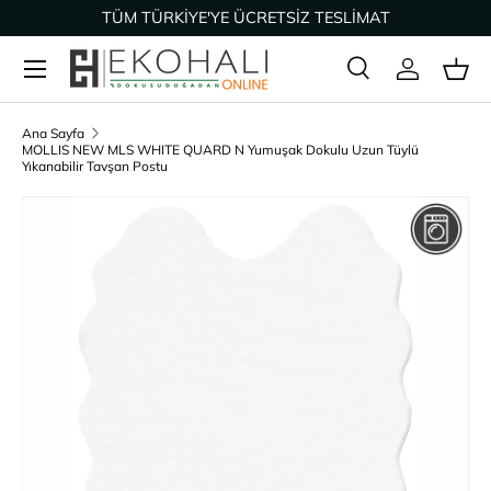
TÜM TÜRKİYE'YE ÜCRETSİZ TESLİMAT
İçeriğe geç
Ara
Giriş Yap
Sep
Arama
Ürün türü
Tümü
Ana Sayfa
MOLLIS NEW MLS WHITE QUARD N Yumuşak Dokulu Uzun Tüylü
Yıkanabilir Tavşan Postu
Ürün bilgisine geç