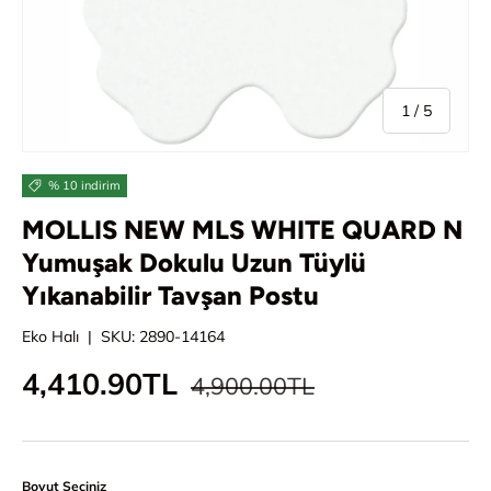
/
1
/
5
% 10 indirim
MOLLIS NEW MLS WHITE QUARD N
Yumuşak Dokulu Uzun Tüylü
Yıkanabilir Tavşan Postu
Eko Halı
|
SKU:
2890-14164
Normal fiyat
İndirimli fiyat
4,410.90TL
4,900.00TL
Boyut Seçiniz