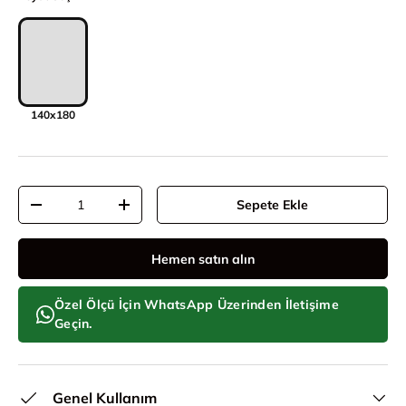
140x180
Adet
Sepete Ekle
Adeti azalt
Adeti artır
Hemen satın alın
Özel Ölçü İçin WhatsApp Üzerinden İletişime
Geçin.
Genel Kullanım