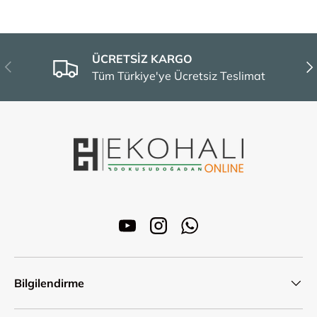
ÜCRETSİZ KARGO
Önceki
Son
Tüm Türkiye'ye Ücretsiz Teslimat
YouTube
Instagram
WhatsApp
Bilgilendirme