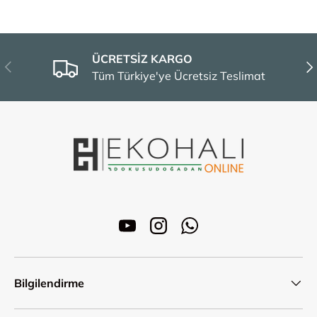
ÜCRETSİZ KARGO
Önceki
Son
Tüm Türkiye'ye Ücretsiz Teslimat
YouTube
Instagram
WhatsApp
Bilgilendirme