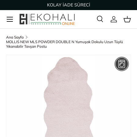
KOLAY İADE SÜRECİ
İçeriğe geç
Ara
Giriş Yap
Sep
Arama
Ürün türü
Tümü
Ana Sayfa
MOLLIS NEW MLS POWDER DOUBLE N Yumuşak Dokulu Uzun Tüylü
Yıkanabilir Tavşan Postu
Ürün bilgisine geç