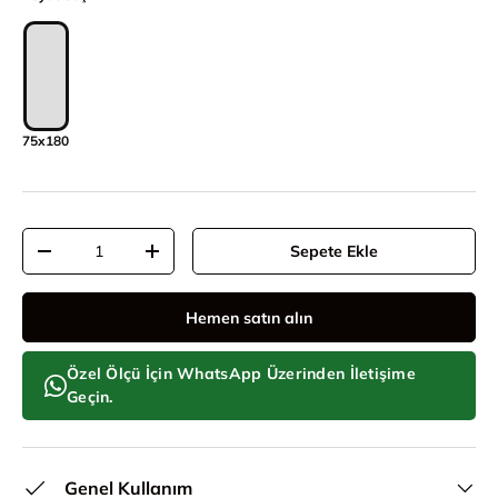
75x180
Adet
Sepete Ekle
Adeti azalt
Adeti artır
Hemen satın alın
Özel Ölçü İçin WhatsApp Üzerinden İletişime
Geçin.
Genel Kullanım