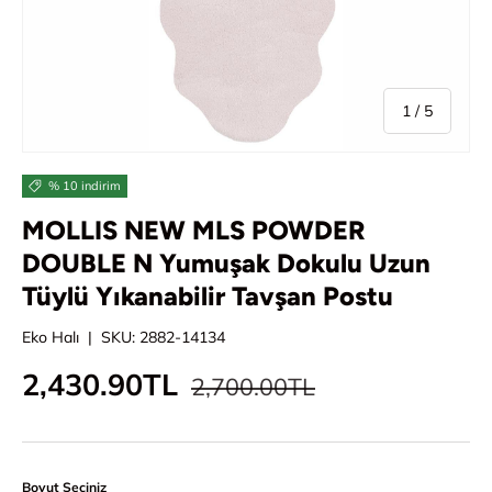
/
1
/
5
% 10 indirim
MOLLIS NEW MLS POWDER
DOUBLE N Yumuşak Dokulu Uzun
Tüylü Yıkanabilir Tavşan Postu
Eko Halı
|
SKU:
2882-14134
Normal fiyat
İndirimli fiyat
2,430.90TL
2,700.00TL
Boyut Seçiniz