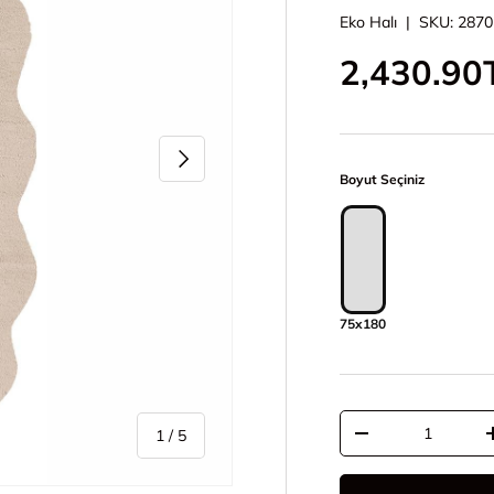
Eko Halı
|
SKU:
2870
İndirimli 
2,430.90
Sonraki
Boyut Seçiniz
75x180
Adet
/
1
/
5
Adeti azalt