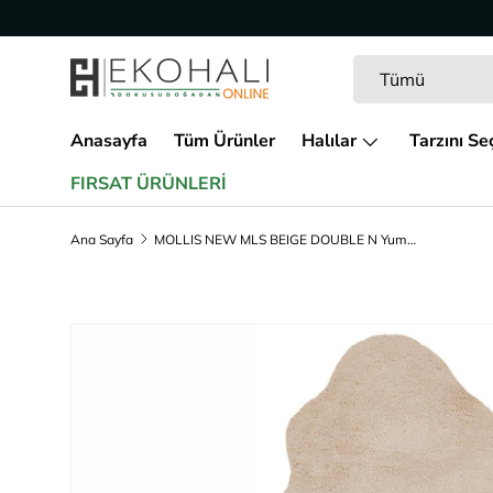
İçeriğe geç
Arama
Ürün türü
Tümü
Anasayfa
Tüm Ürünler
Halılar
Tarzını Se
FIRSAT ÜRÜNLERİ
Ana Sayfa
MOLLIS NEW MLS BEIGE DOUBLE N Yumuşak Dokulu Uzun Tüylü Yıkanabilir Tavşan Postu
Ürün bilgisine geç