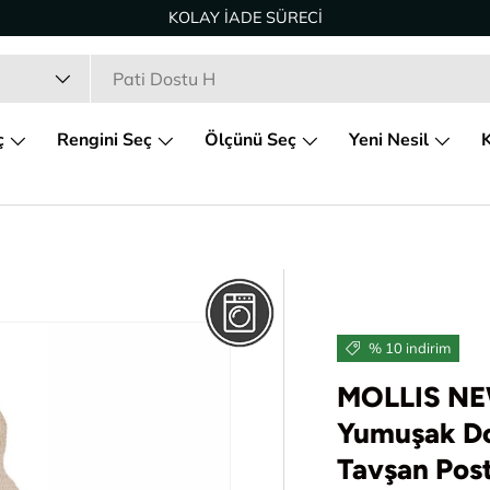
KOLAY İADE SÜRECİ
ç
Rengini Seç
Ölçünü Seç
Yeni Nesil
K
% 10 indirim
MOLLIS NE
Yumuşak Do
Tavşan Pos