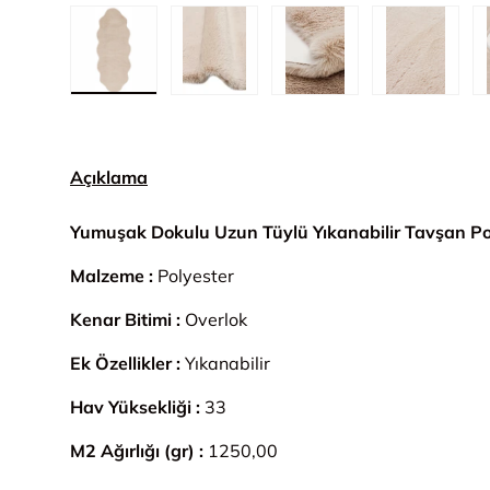
1. görseli galeri görünümünde yükle
2. görseli galeri görünümünde yük
3. görseli galeri gör
4. görsel
Açıklama
Yumuşak Dokulu Uzun Tüylü Yıkanabilir Tavşan P
Malzeme :
Polyester
Kenar Bitimi :
Overlok
Ek Özellikler :
Yıkanabilir
Hav Yüksekliği :
33
M2 Ağırlığı (gr) :
1250,00