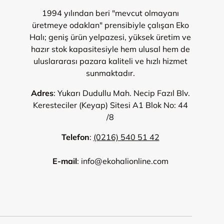
1994 yılından beri "mevcut olmayanı
üretmeye odaklan" prensibiyle çalışan Eko
Halı; geniş ürün yelpazesi, yüksek üretim ve
hazır stok kapasitesiyle hem ulusal hem de
uluslararası pazara kaliteli ve hızlı hizmet
sunmaktadır.
Adres
: Yukarı Dudullu Mah. Necip Fazıl Blv.
Keresteciler (Keyap) Sitesi A1 Blok No: 44
/8
Telefon
:
(0216) 540 51 42
E-mail
: info@ekohalionline.com