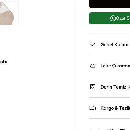
Özel Ö
le
ünümünde yükle
i galeri görünümünde yükle
5. görseli galeri görünümünde yükle
Genel Kullan
ostu
Leke Çıkarm
Derin Temizli
Kargo & Tesl