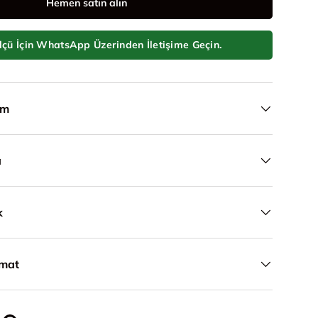
Hemen satın alın
lçü İçin WhatsApp Üzerinden İletişime Geçin.
ım
a
k
imat