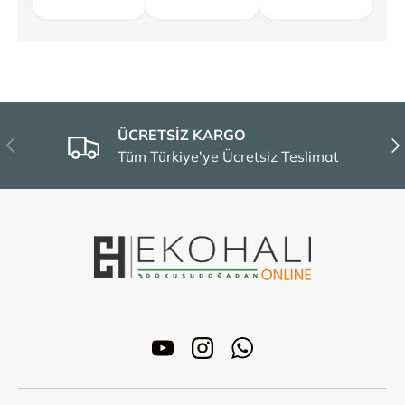
ÜCRETSİZ KARGO
Önceki
Son
Tüm Türkiye'ye Ücretsiz Teslimat
YouTube
Instagram
WhatsApp