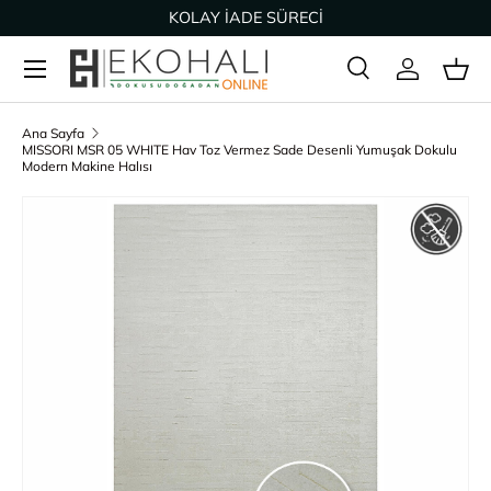
KOLAY İADE SÜRECİ
İçeriğe geç
Ara
Giriş Yap
Sep
Arama
Ürün türü
Tümü
Ana Sayfa
MISSORI MSR 05 WHITE Hav Toz Vermez Sade Desenli Yumuşak Dokulu
Modern Makine Halısı
Ürün bilgisine geç