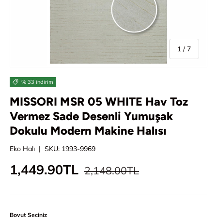
/
1
/
7
% 33 indirim
MISSORI MSR 05 WHITE Hav Toz
Vermez Sade Desenli Yumuşak
Dokulu Modern Makine Halısı
Eko Halı
|
SKU:
1993-9969
Normal fiyat
İndirimli fiyat
1,449.90TL
2,148.00TL
Boyut Seçiniz