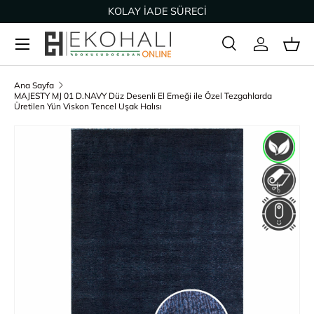
KOLAY İADE SÜRECİ
İçeriğe geç
Ara
Giriş Yap
Sep
Arama
Ürün türü
Tümü
Ana Sayfa
MAJESTY MJ 01 D.NAVY Düz Desenli El Emeği ile Özel Tezgahlarda
Üretilen Yün Viskon Tencel Uşak Halısı
Ürün bilgisine geç