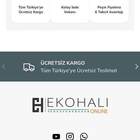
Tüm Türkiye'ye
Kolay İade
Peşin Fiyatına
Ücretsiz Kargo
İmkanı
6 Taksit Avantajı
ÜCRETSİZ KARGO
Önceki
Son
Tüm Türkiye'ye Ücretsiz Teslimat
YouTube
Instagram
WhatsApp