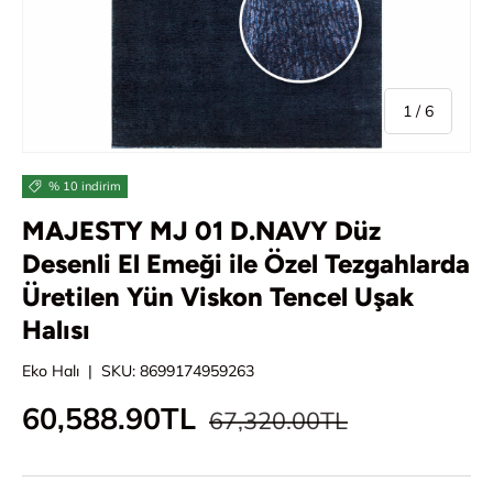
/
1
/
6
% 10 indirim
MAJESTY MJ 01 D.NAVY Düz
Desenli El Emeği ile Özel Tezgahlarda
Üretilen Yün Viskon Tencel Uşak
Halısı
Eko Halı
|
SKU:
8699174959263
Normal fiyat
İndirimli fiyat
60,588.90TL
67,320.00TL