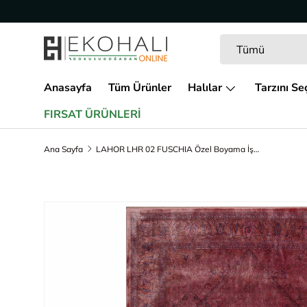
İçeriğe geç
Arama
Ürün türü
Tümü
Anasayfa
Tüm Ürünler
Halılar
Tarzını Se
FIRSAT ÜRÜNLERİ
Ana Sayfa
LAHOR LHR 02 FUSCHIA Özel Boyama İşlemi İle Üretilen Yüksek Alçak Dokuya Sahip Zengin Renkli Şık Salon Halısı
Ürün bilgisine geç