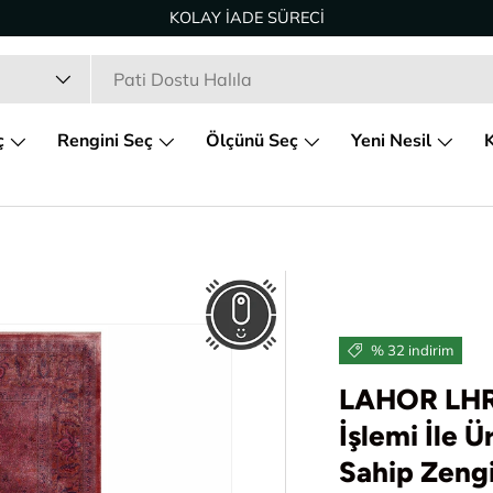
TÜM TÜRKİYE'YE ÜCRETSİZ TESLİMAT
ç
Rengini Seç
Ölçünü Seç
Yeni Nesil
K
% 32 indirim
LAHOR LHR
İşlemi İle 
Sahip Zengi