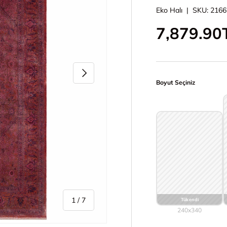
Eko Halı
|
SKU:
2166
İndirimli 
7,879.90
Sonraki
Boyut Seçiniz
/
1
/
7
240x340