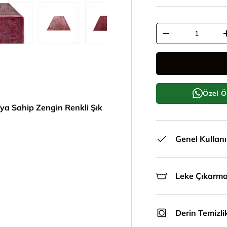
Adet
Adeti azalt
le
ünümünde yükle
i galeri görünümünde yükle
5. görseli galeri görünümünde yükle
6. görseli galeri görünümünde yükle
7. görseli galeri görünümünde y
Özel Ö
ya Sahip Zengin Renkli Şık
Genel Kullan
Leke Çıkarm
Derin Temizli