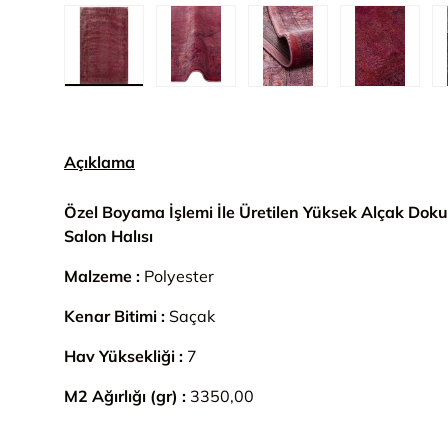
1. görseli galeri görünümünde yükle
2. görseli galeri görünümünde yük
3. görseli galeri gör
4. görsel
Açıklama
Özel Boyama İşlemi İle Üretilen Yüksek Alçak Doku
Salon Halısı
Malzeme :
Polyester
Kenar Bitimi :
Saçak
Hav Yüksekliği :
7
M2 Ağırlığı (gr) :
3350,00