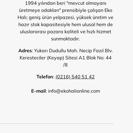
1994 yılından beri "mevcut olmayanı
üretmeye odaklan" prensibiyle çalışan Eko
Halı; geniş ürün yelpazesi, yüksek üretim ve
hazır stok kapasitesiyle hem ulusal hem de
uluslararası pazara kaliteli ve hızlı hizmet
sunmaktadır.
Adres
: Yukarı Dudullu Mah. Necip Fazıl Blv.
Keresteciler (Keyap) Sitesi A1 Blok No: 44
/8
Telefon
:
(0216) 540 51 42
E-mail
: info@ekohalionline.com