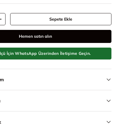
Sepete Ekle
Adeti artır
ükle
Hemen satın alın
lçü İçin WhatsApp Üzerinden İletişime Geçin.
ım
a
k