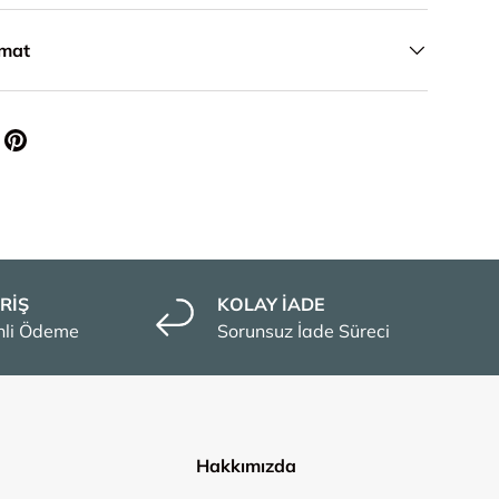
imat
RİŞ
KOLAY İADE
enli Ödeme
Sorunsuz İade Süreci
Hakkımızda