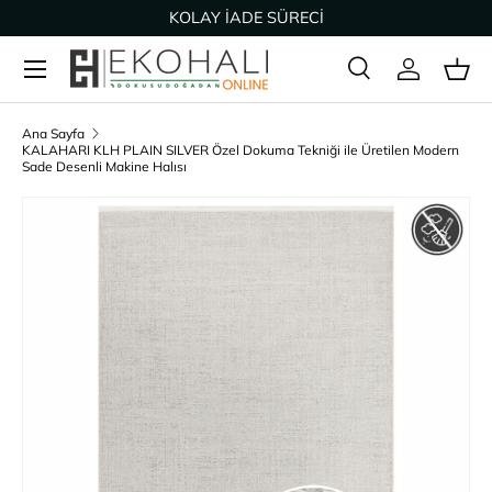
KOLAY İADE SÜRECİ
İçeriğe geç
Ara
Giriş Yap
Sep
Arama
Ürün türü
Tümü
Ana Sayfa
KALAHARI KLH PLAIN SILVER Özel Dokuma Tekniği ile Üretilen Modern
Sade Desenli Makine Halısı
Ürün bilgisine geç