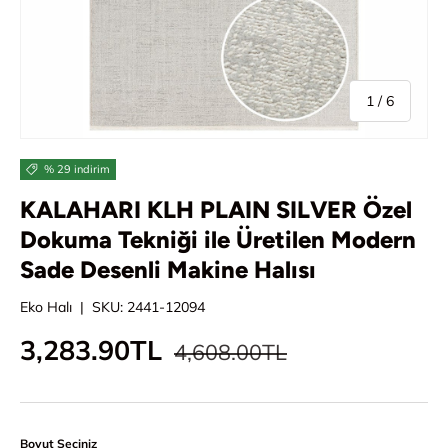
/
1
/
6
% 29 indirim
KALAHARI KLH PLAIN SILVER Özel
Dokuma Tekniği ile Üretilen Modern
Sade Desenli Makine Halısı
Eko Halı
|
SKU:
2441-12094
Normal fiyat
İndirimli fiyat
3,283.90TL
4,608.00TL
Boyut Seçiniz