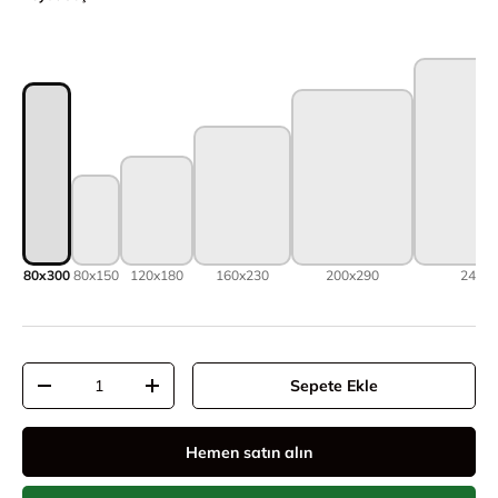
80x300
80x150
120x180
160x230
200x290
240x
Adet
Sepete Ekle
Adeti azalt
Adeti artır
Hemen satın alın