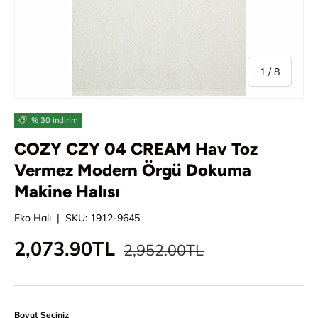
/
1
/
8
% 30 indirim
COZY CZY 04 CREAM Hav Toz
Vermez Modern Örgü Dokuma
Makine Halısı
Eko Halı
|
SKU:
1912-9645
Normal fiyat
İndirimli fiyat
2,073.90TL
2,952.00TL
Boyut Seçiniz