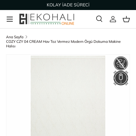
KOLAY İADE SÜRECİ
İçeriğe geç
Ara
Giriş Yap
Sep
Arama
Ürün türü
Tümü
Ana Sayfa
COZY CZY 04 CREAM Hav Toz Vermez Modern Örgü Dokuma Makine
Halısı
Ürün bilgisine geç