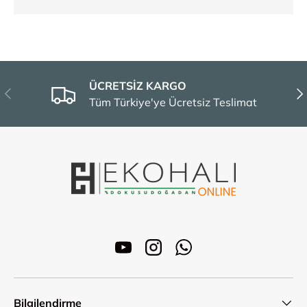
ÜCRETSİZ KARGO
Önceki
Son
Tüm Türkiye'ye Ücretsiz Teslimat
YouTube
Instagram
WhatsApp
Bilgilendirme