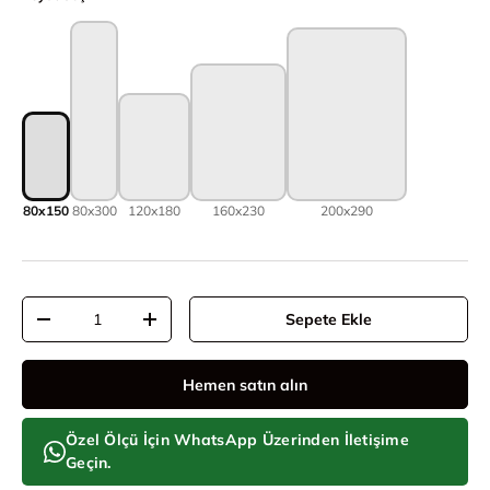
80x150
80x300
120x180
160x230
200x290
Adet
Sepete Ekle
Adeti azalt
Adeti artır
Hemen satın alın
Özel Ölçü İçin WhatsApp Üzerinden İletişime
Geçin.