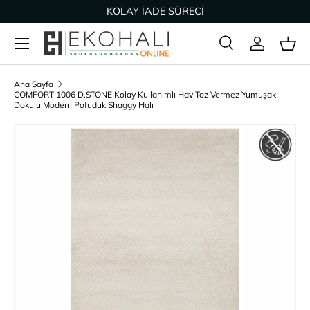
KOLAY İADE SÜRECİ
İçeriğe geç
Ara
Giriş Yap
Sep
Arama
Ürün türü
Tümü
Ana Sayfa
COMFORT 1006 D.STONE Kolay Kullanımlı Hav Toz Vermez Yumuşak
Dokulu Modern Pofuduk Shaggy Halı
Ürün bilgisine geç