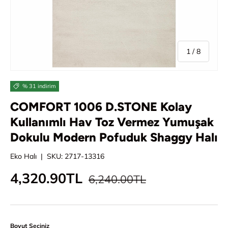
/
1
/
8
% 31 indirim
COMFORT 1006 D.STONE Kolay
Kullanımlı Hav Toz Vermez Yumuşak
Dokulu Modern Pofuduk Shaggy Halı
Eko Halı
|
SKU:
2717-13316
Normal fiyat
İndirimli fiyat
4,320.90TL
6,240.00TL
Boyut Seçiniz