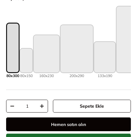
80x300
80x150
160x230
200x290
133x190
3
Adet
Sepete Ekle
Adeti azalt
Adeti artır
Hemen satın alın